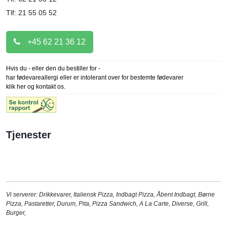
Tlf: 21 55 05 52
+45 62 21 36 12
Hvis du - eller den du bestiller for -
har fødevareallergi eller er intolerant over for bestemte fødevarer
klik her og kontakt os.
Tjenester
Vi serverer:
Drikkevarer
,
Italiensk Pizza
,
Indbagt Pizza
,
Åbent Indbagt
,
Børne
Pizza
,
Pastaretter
,
Durum
,
Pita
,
Pizza Sandwich
,
A La Carte
,
Diverse
,
Grill
,
Burger
,